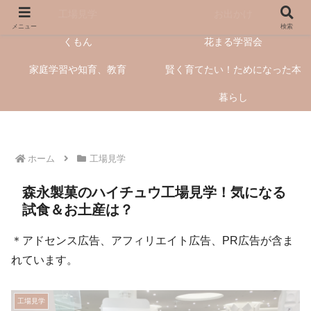
工場見学
お出かけ
メニュー
検索
くもん
花まる学習会
家庭学習や知育、教育
賢く育てたい！ためになった本
暮らし
ホーム
工場見学
森永製菓のハイチュウ工場見学！気になる
試食＆お土産は？
＊アドセンス広告、アフィリエイト広告、PR広告が含ま
れています。
工場見学