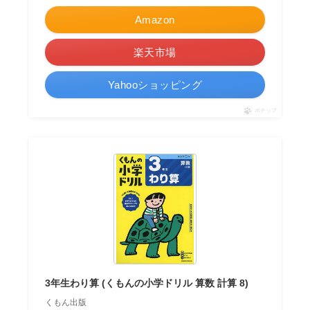
Amazon
楽天市場
Yahooショッピング
ポチップ
3年生わり算 (くもんの小学ドリル 算数 計算 8)
くもん出版