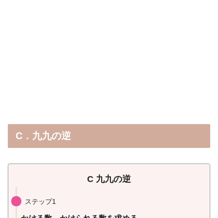
C．九九の逆
C 九九の逆
ステップ1