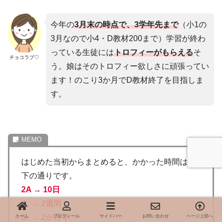
今年の
3月末の時点で、3学年先まで
（小1の
3月なので小4・D教材200まで）学習が終わ
っている生徒には
トロフィーがもらえる
そ
チョコラブ♡
う。娘はそのトロフィー欲しさに頑張ってい
ます！のこり3か月でD教材終了を目指しま
す。
はじめた当初からまとめると、かかった時間は以
下の通りです。
2A → 10日
A → 2週間
B → 2か月半
ホーム
プロフィール
サイドバー
お問い合わせ
ページ上部へ