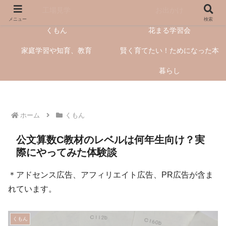
工場見学
お出かけ
メニュー
検索
くもん
花まる学習会
家庭学習や知育、教育
賢く育てたい！ためになった本
暮らし
ホーム
くもん
公文算数C教材のレベルは何年生向け？実
際にやってみた体験談
＊アドセンス広告、アフィリエイト広告、PR広告が含ま
れています。
くもん