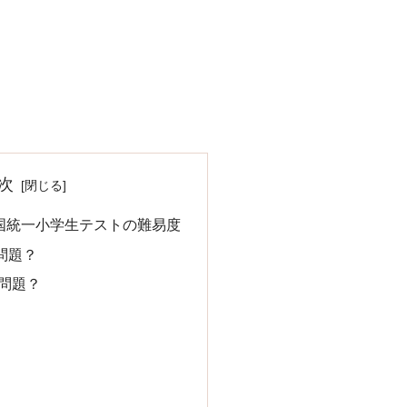
次
全国統一小学生テストの難易度
問題？
な問題？