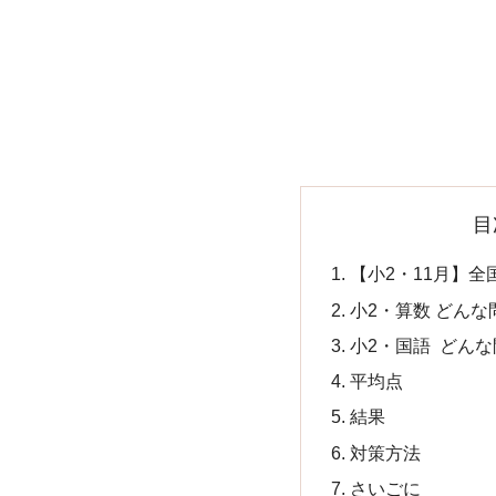
目
【小2・11月】
小2・算数 どんな
小2・国語 どん
平均点
結果
対策方法
さいごに