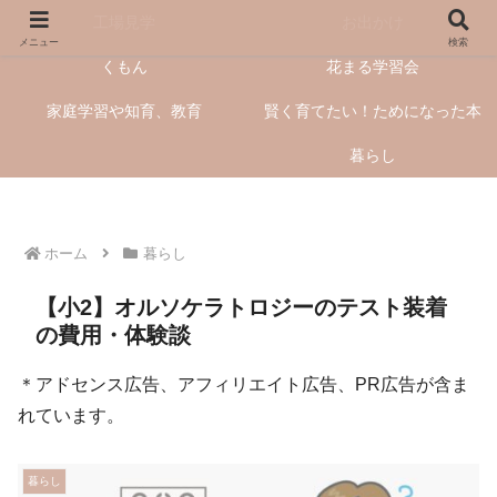
工場見学
お出かけ
メニュー
検索
くもん
花まる学習会
家庭学習や知育、教育
賢く育てたい！ためになった本
暮らし
ホーム
暮らし
【小2】オルソケラトロジーのテスト装着
の費用・体験談
＊アドセンス広告、アフィリエイト広告、PR広告が含ま
れています。
暮らし